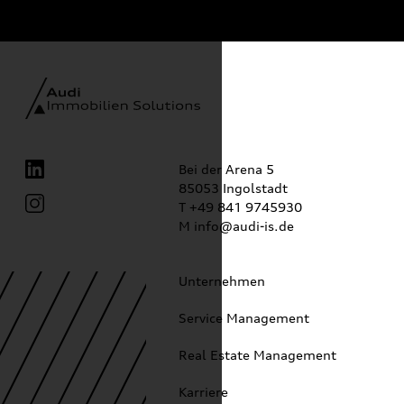
Bei der Arena 5
85053 Ingolstadt
T
+49 841 9745930
M
info@audi-is.de
Unternehmen
Service Management
Real Estate Management
Karriere