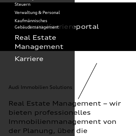
Steuern
Verwaltung & Personal
Kaufmännisches
zum Karriereportal
Gebäudemanagement
Real Estate
Management
Karriere
Audi Immobilien Solutions
Real Estate Management – wir
bieten professionelles
Immobilienmanagement von
der Planung, über die